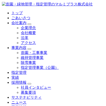
トップ
ごあいさつ
会社案内
企業理念
会社概要
沿革
アクセス
事業内容
造園・工事事業
維持管理事業
除雪事業
指定管理事業（公園）
指定管理
実績
採用情報
社員インタビュー
募集要項
サステナビリティ
ニュース