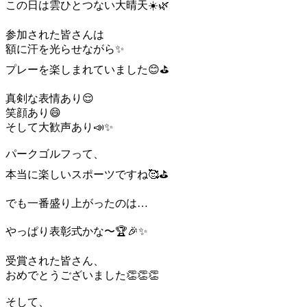
この日は雲ひとつない大晴天☀️🌿
参加された皆さんは
額に汗を光らせながら✨
プレーを楽しまれていました😊⛳
真剣な表情あり😌
笑顔あり😄
そして大歓声あり📣✨
パークゴルフって、
本当に楽しいスポーツですね🥰⛳
でも一番盛り上がったのは…
やっぱり表彰式かな〜🏆🎉✨
受賞された皆さん、
おめでとうございました👏👏👏
そして、