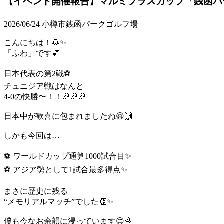
【イベント開催報告】マルミプラスカップ「銭函パ
2026/06/24
小樽市銭函パークゴルフ場
こんにちは！🐶✨
「ふわ」です💕
日本代表の第2戦⚽
チュニジア戦はなんと
4-0の快勝〜！！🎉🎉🎉
日本中が歓喜に包まれましたね😆🙌
しかも今回は…
⚽ ワールドカップ通算1000試合目✨
⚽ アジア勢として1試合最多得点✨
まさに歴史に残る
“メモリアルマッチ”でした👏✨
僕も今なお余韻に浸っています😊🌈