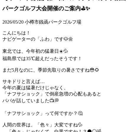
パークゴルフ大会開催のご案内⛳✨
2026/05/20
小樽市銭函パークゴルフ場
こんにちは！
ナビゲーターの「ふわ」です🐶🌼
東北では、今年初の猛暑日☀️💦
福島県では35℃超えだったそうです！
まだ5月なのに、季節先取りの暑さですね😳🌻
サキドリと言えば…
今年の夏は猛暑だけじゃなく、
「ナフサショック」で倒産急増の心配もあると
パパが話していました📺💭
「ナフサショック」って何ですか？🤔
人間の世界は、「色々」大変ですね💦
…「色々」じゃなくて、白黒ですか！？⚫⚪🤣