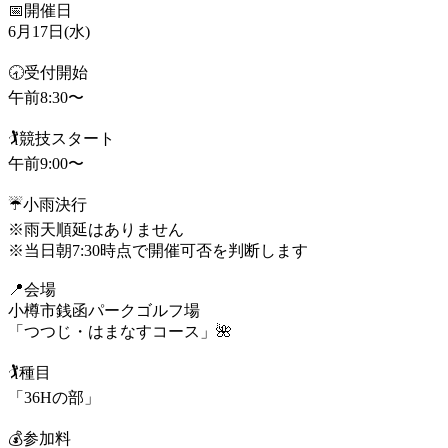
📅開催日
6月17日(水)
🕣受付開始
午前8:30〜
🏌️競技スタート
午前9:00〜
☔小雨決行
※雨天順延はありません
※当日朝7:30時点で開催可否を判断します
📍会場
小樽市銭函パークゴルフ場
「つつじ・はまなすコース」🌺
🏌️種目
「36Hの部」
💰参加料