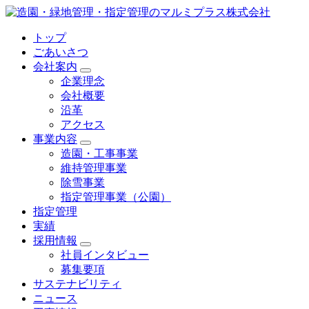
トップ
ごあいさつ
会社案内
企業理念
会社概要
沿革
アクセス
事業内容
造園・工事事業
維持管理事業
除雪事業
指定管理事業（公園）
指定管理
実績
採用情報
社員インタビュー
募集要項
サステナビリティ
ニュース