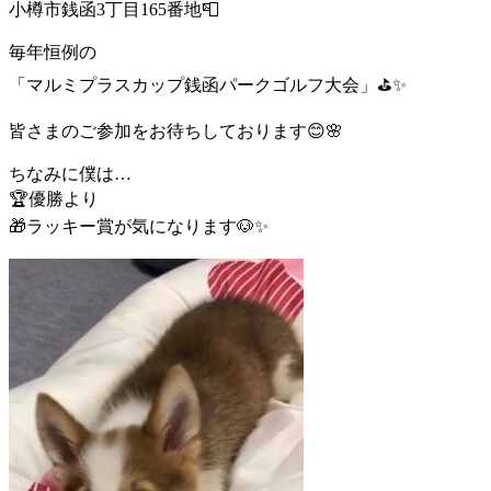
小樽市銭函3丁目165番地📮
毎年恒例の
「マルミプラスカップ銭函パークゴルフ大会」⛳✨
皆さまのご参加をお待ちしております😊🌸
ちなみに僕は…
🏆優勝より
🎁ラッキー賞が気になります🐶✨