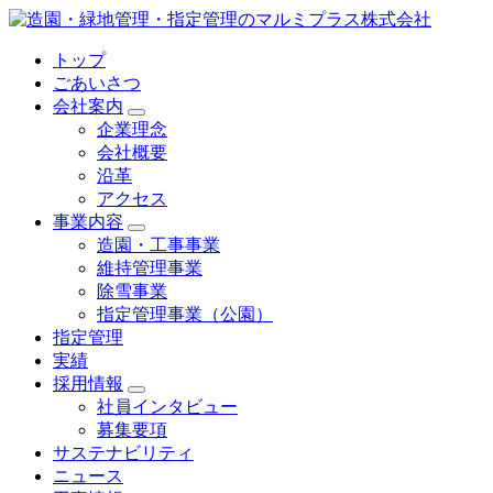
トップ
ごあいさつ
会社案内
企業理念
会社概要
沿革
アクセス
事業内容
造園・工事事業
維持管理事業
除雪事業
指定管理事業（公園）
指定管理
実績
採用情報
社員インタビュー
募集要項
サステナビリティ
ニュース