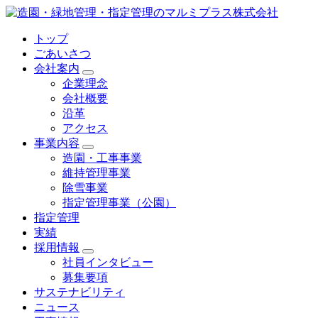
トップ
ごあいさつ
会社案内
企業理念
会社概要
沿革
アクセス
事業内容
造園・工事事業
維持管理事業
除雪事業
指定管理事業（公園）
指定管理
実績
採用情報
社員インタビュー
募集要項
サステナビリティ
ニュース