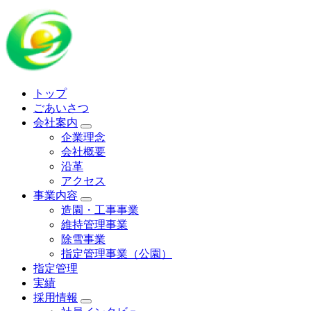
トップ
ごあいさつ
会社案内
企業理念
会社概要
沿革
アクセス
事業内容
造園・工事事業
維持管理事業
除雪事業
指定管理事業（公園）
指定管理
実績
採用情報